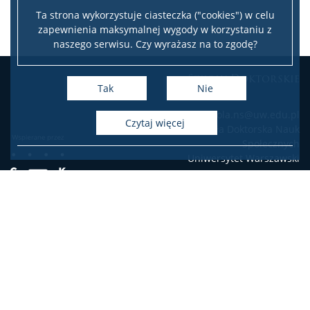
Ta strona wykorzystuje ciasteczka ("cookies") w celu
zapewnienia maksymalnej wygody w korzystaniu z
naszego serwisu. Czy wyrażasz na to zgodę?
Szkoły Doktorskie
Tak
Nie
e-mail: szkola.ns@uw.edu.pl
czytaj więcej
Szkoła Doktorska Nauk
Społecznych
Uniwersytet Warszawski
Deklaracja dostępności
Mapa stron