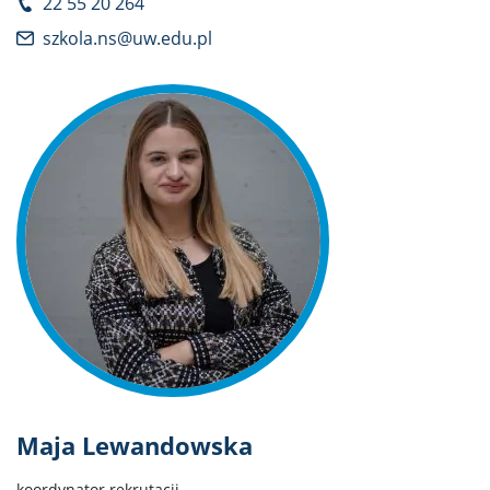
22 55 20 264
szkola.ns@uw.edu.pl
Maja Lewandowska
koordynator rekrutacji