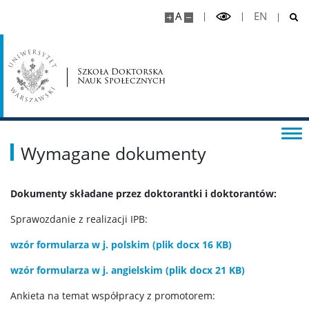
Dla kierowników grantów
A
EN
Archiwum rekrutacji
Szkoła Doktorska
Nauk Społecznych
Rekrutacja 2025/2026
Rekrutacja 2024/2025
Wymagane dokumenty
Rekrutacja 2023/24
Dokumenty składane przez doktorantki i doktorantów:
Rekrutacja 2022/23
Sprawozdanie z realizacji IPB:
wzór formularza w j. polskim (plik docx 16 KB)
Rekrutacja 2021/22
wzór formularza w j. angielskim (plik docx 21 KB)
Ankieta na temat współpracy z promotorem:
Rekrutacja 2020/21