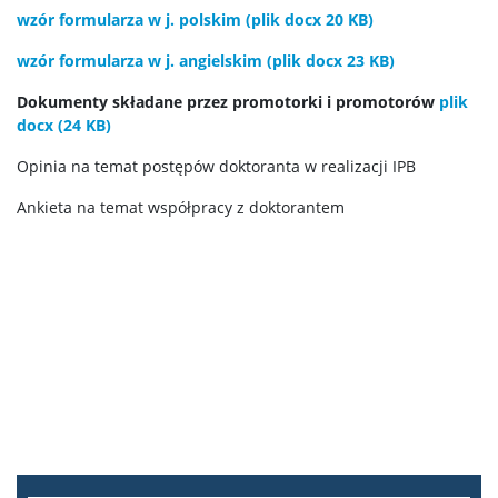
wzór formularza w j. polskim (plik docx 20 KB)
Rekrutacja 2019/20
wzór formularza w j. angielskim (plik docx 23 KB)
Dokumenty składane przez promotorki i promotorów
plik
Dla doktorantów
docx (24 KB)
Opinia na temat postępów doktoranta w realizacji IPB
Ogłoszenia Dyrektora Szkoły
Ankieta na temat współpracy z doktorantem
Kształcenie w Szkole Doktorskiej
Przewodnik SDNS
Indywidualny Plan Badawczy
Ocena Śródokresowa