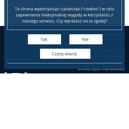
Sprawozdanie roczne doktoranta
Ta strona wykorzystuje ciasteczka ("cookies") w celu
zapewnienia maksymalnej wygody w korzystaniu z
naszego serwisu. Czy wyrażasz na to zgodę?
Program Kształcenia od 2019 r.
Szkoły Doktorskie
Tak
Nie
Program Kształcenia od 2023 r.
e-mail: szkola.ns@uw.edu.pl
czytaj więcej
Szkoła Doktorska Nauk
Zajęcia
Społecznych
Uniwersytet Warszawski
Aktualności
Program kształcenia
Deklaracja dostępności
Plany Zajęć
Mapa stron