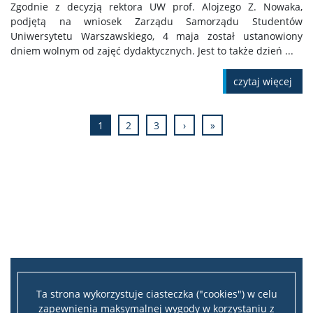
Zgodnie z decyzją rektora UW prof. Alojzego Z. Nowaka,
podjętą na wniosek Zarządu Samorządu Studentów
Uniwersytetu Warszawskiego, 4 maja został ustanowiony
dniem wolnym od zajęć dydaktycznych. Jest to także dzień ...
czytaj więcej
1
2
3
›
»
Ta strona wykorzystuje ciasteczka ("cookies") w celu
zapewnienia maksymalnej wygody w korzystaniu z