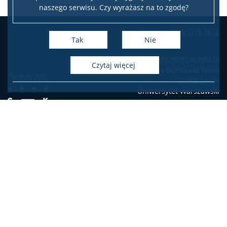
naszego serwisu. Czy wyrażasz na to zgodę?
Szkoły Doktorskie
Tak
Nie
e-mail: szkola.ns@uw.edu.pl
czytaj więcej
Szkoła Doktorska Nauk
Społecznych
Uniwersytet Warszawski
Deklaracja dostępności
Mapa stron
Facebook