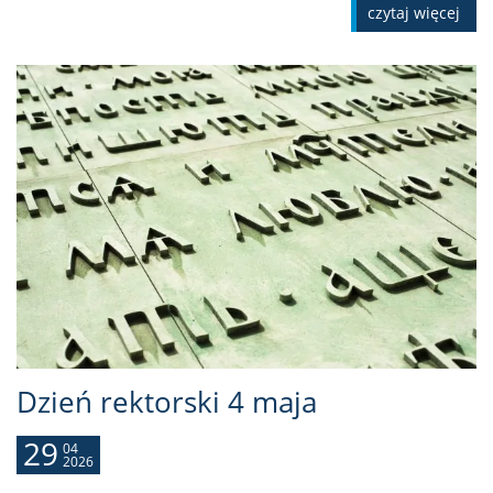
czytaj więcej
Dzień rektorski 4 maja
29
04
2026