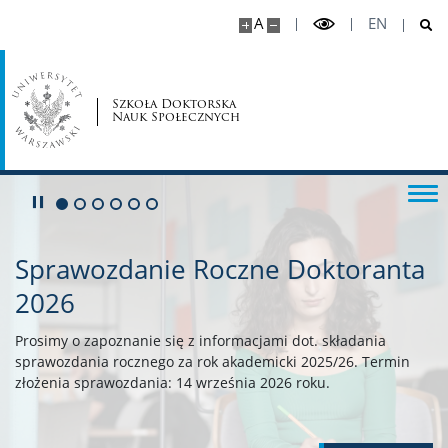
A
EN
Ogłoszenia
Szkoła Doktorska
UW dla doktorantek i doktorantów
Nauk Społecznych
Szkolenia: Dane Badawcze UW
Play/Pause
Go to 1 slide
Go to 2 slide
Go to 3 slide
Go to 4 slide
Go to 5 slide
Go to 6 slide
Bezpieczeństwo na UW
Sprawozdanie Roczne Doktoranta
Wydarzenia
2026
Prosimy o zapoznanie się z informacjami dot. składania
Ogłoszenia – konferencje, szkoły letnie, konkursy
sprawozdania rocznego za rok akademicki 2025/26. Termin
złożenia sprawozdania: 14 września 2026 roku.
Wydarzenia Szkoły