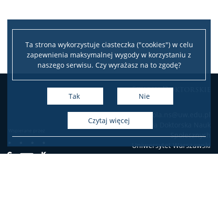
Ta strona wykorzystuje ciasteczka ("cookies") w celu
zapewnienia maksymalnej wygody w korzystaniu z
naszego serwisu. Czy wyrażasz na to zgodę?
Szkoły Doktorskie
Tak
Nie
e-mail: szkola.ns@uw.edu.pl
czytaj więcej
Szkoła Doktorska Nauk
Społecznych
Uniwersytet Warszawski
Deklaracja dostępności