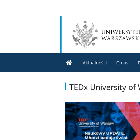
Aktualności
O nas
TEDx University of