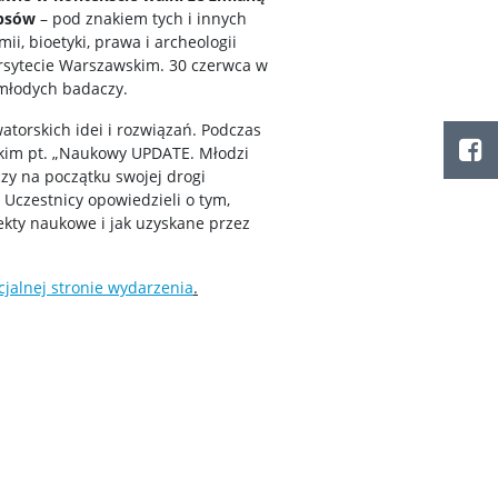
 psów
– pod znakiem tych i innych
ii, bioetyki, prawa i archeologii
rsytecie Warszawskim. 30 czerwca w
 młodych badaczy.
torskich idei i rozwiązań. Podczas
skim pt. „Naukowy UPDATE. Młodzi
zy na początku swojej drogi
 Uczestnicy opowiedzieli o tym,
ekty naukowe i jak uzyskane przez
icjalnej stronie wydarzenia
.