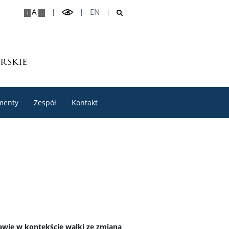
A
EN
rskie
menty
Zespół
Kontakt
kawie w kontekście walki ze zmianą