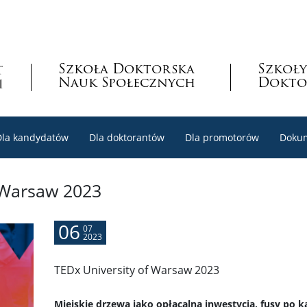
Szkoła Doktorska
Szkoły
Nauk Społecznych
Dokto
Dla kandydatów
Dla doktorantów
Dla promotorów
Doku
 Warsaw 2023
06
07
2023
TEDx University of Warsaw 2023
Miejskie drzewa jako opłacalna inwestycja, fusy po 