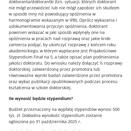
doktoranta/doktorantki (tzn. sytuacji, których doktorant
nie mógł przewidzieć lub nie mógł zapobiec ich skutkom
w sposób inny niż powodujący opóźnienia w
harmonogramie wskazanym w IPB). Oprócz wykazania i
udokumentowania przyczyn opóźnienia, doktorant
powinien wskazać w jaki sposób wpłynęły one na
opóźnienia w pracach nad rozprawą oraz jakie kroki
zamierza podjąć, by ukończyć rozprawę z końcem roku
akademickiego, w którym wypłacane jest Projakościowe
Stypendium Finał na 5, a także opisać plan podniesienia
jakości doktoratu. Do wniosku należy dołączyć ½ rozprawy
doktorskiej, zatwierdzoną przez promotora lub
równoważne wyniki badań zatwierdzone przez promotora
oraz wykaz publikacji opublikowanych podczas procesu
kształcenia w szkole doktorskiej.
Ile wynosić będzie stypendium?
Budżet przeznaczony na wypłatę stypendiów wynosi 500
tys. zł. Dokładna wysokość stypendium zostanie
ogłoszona po 31 października 2025 r.