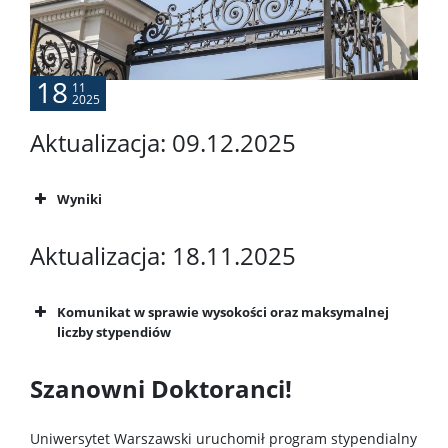
UW dla doktorantek i doktorantów
Szkolenia: Dane Badawcze UW
18
11
2025
Bezpieczeństwo na UW
Aktualizacja: 09.12.2025
Wydarzenia
Wyniki
Aktualizacja: 18.11.2025
Ogłoszenia – konferencje, szkoły letnie, konkursy
Komunikat w sprawie wysokości oraz maksymalnej
Wydarzenia Szkoły
liczby stypendiów
KRD – Krajowa Reprezentacja Doktorantów
Szanowni Doktoranci!
Uniwersytet Warszawski uruchomił program stypendialny
Dla promotorów