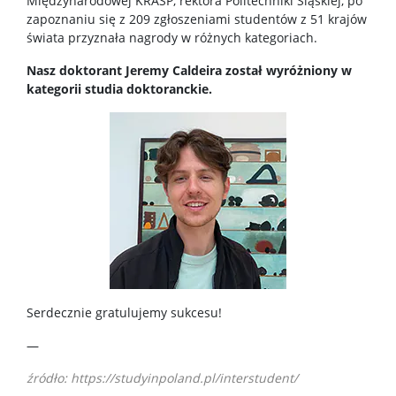
Międzynarodowej KRASP, rektora Politechniki Śląskiej, po
zapoznaniu się z 209 zgłoszeniami studentów z 51 krajów
Zakończenie kształcenia i nadanie stopnia doktora
świata przyznała nagrody w różnych kategoriach.
Nasz doktorant Jeremy Caldeira został wyróżniony w
Nadanie stopnia doktora
kategorii studia doktoranckie.
Ogłoszenia dla absolwentów
Pełnomocnicy ds. równości w Szkołach Doktorskich
Informacje ogólne
Ogłoszenia
Serdecznie gratulujemy sukcesu!
UW dla doktorantek i doktorantów
—
źródło:
https://studyinpoland.pl/interstudent/