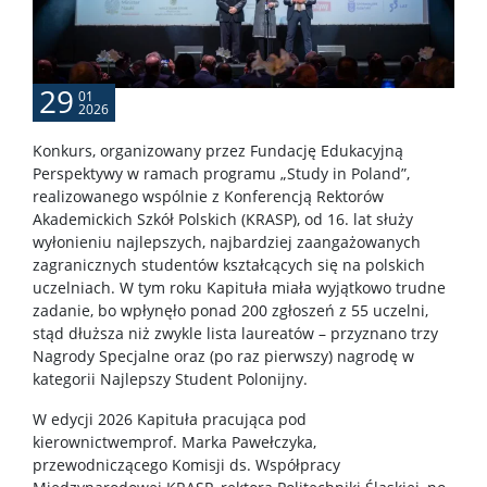
Aktualności
29
01
2026
Program kształcenia
Konkurs, organizowany przez Fundację Edukacyjną
Perspektywy w ramach programu „Study in Poland”,
Plany Zajęć
realizowanego wspólnie z Konferencją Rektorów
Akademickich Szkół Polskich (KRASP), od 16. lat służy
wyłonieniu najlepszych, najbardziej zaangażowanych
Praktyki
zagranicznych studentów kształcących się na polskich
uczelniach. W tym roku Kapituła miała wyjątkowo trudne
zadanie, bo wpłynęło ponad 200 zgłoszeń z 55 uczelni,
Zawieszenie kształcenia
stąd dłuższa niż zwykle lista laureatów – przyznano trzy
Nagrody Specjalne oraz (po raz pierwszy) nagrodę w
kategorii Najlepszy Student Polonijny.
Mobilności
W edycji 2026 Kapituła pracująca pod
kierownictwemprof. Marka Pawełczyka,
Promotorki i promotorzy
przewodniczącego Komisji ds. Współpracy