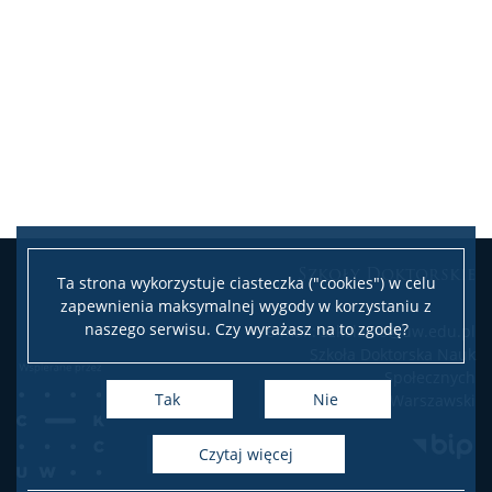
Szkolenia: Dane Badawcze UW
Bezpieczeństwo na UW
Wydarzenia
Ogłoszenia – konferencje, szkoły letnie, konkursy
Wydarzenia Szkoły
Szkoły Doktorskie
Ta strona wykorzystuje ciasteczka ("cookies") w celu
zapewnienia maksymalnej wygody w korzystaniu z
naszego serwisu. Czy wyrażasz na to zgodę?
e-mail: szkola.ns@uw.edu.pl
KRD – Krajowa Reprezentacja Doktorantów
Szkoła Doktorska Nauk
Społecznych
Tak
Nie
Uniwersytet Warszawski
Dla promotorów
czytaj więcej
Dokumenty