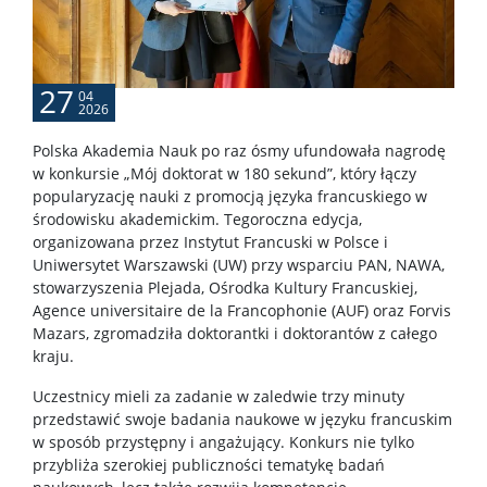
Plany Zajęć
27
04
2026
Praktyki
Polska Akademia Nauk po raz ósmy ufundowała nagrodę
w konkursie „Mój doktorat w 180 sekund”, który łączy
Zawieszenie kształcenia
popularyzację nauki z promocją języka francuskiego w
środowisku akademickim. Tegoroczna edycja,
organizowana przez Instytut Francuski w Polsce i
Mobilności
Uniwersytet Warszawski (UW) przy wsparciu PAN, NAWA,
stowarzyszenia Plejada, Ośrodka Kultury Francuskiej,
Agence universitaire de la Francophonie (AUF) oraz Forvis
Promotorki i promotorzy
Mazars, zgromadziła doktorantki i doktorantów z całego
kraju.
Zakończenie kształcenia i nadanie stopnia doktora
Uczestnicy mieli za zadanie w zaledwie trzy minuty
przedstawić swoje badania naukowe w języku francuskim
w sposób przystępny i angażujący. Konkurs nie tylko
Nadanie stopnia doktora
przybliża szerokiej publiczności tematykę badań