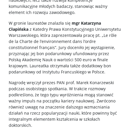
naukowych, lecz także rozwija kompetencje
komunikacyjne młodych badaczy, stanowiąc ważny
Ogłoszenia dla absolwentów
element ich rozwoju zawodowego.
W gronie laureatów znalazła się
mgr Katarzyna
Pełnomocnicy ds. równości w Szkołach Doktorskich
Cłapińska
z Katedry Prawa Konstytucyjnego Uniwersytetu
Warszawskiego, która zaprezentowała pracę pt. „Le rôle
de la Charte de l’environnement dans l’ordre
Informacje ogólne
constitutionnel français”. Jury doceniło jej wystąpienie,
przyznając jej bon podarunkowy ufundowany przez
Polską Akademię Nauk o wartości 500 euro w finale
Ogłoszenia
krajowym. Laureatka otrzymała także dodatkowy bon
podarunkowy od Instytutu Francuskiego w Polsce.
UW dla doktorantek i doktorantów
Nagrodę wręczył prezes PAN prof. Marek Konarzewski
podczas osobistego spotkania. W trakcie rozmowy
podkreślono, że tego typu wyróżnienia mogą stanowić
Szkolenia: Dane Badawcze UW
ważny impuls na początku kariery naukowej. Zwrócono
również uwagę na znaczenie dalszego wzmacniania
działań na rzecz popularyzacji nauki, które powinny być
Bezpieczeństwo na UW
integralnym elementem kształcenia w szkołach
doktorskich.