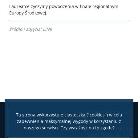
Wydarzenia
Laureatce życzymy powodzenia w finale regionalnym
Europy Środkowej.
Ogłoszenia – konferencje, szkoły letnie, konkursy
źródło i zdjęcia:
LINK
Wydarzenia Szkoły
KRD – Krajowa Reprezentacja Doktorantów
Dla promotorów
Dokumenty
Szkoły Doktorskie
Ta strona wykorzystuje ciasteczka ("cookies") w celu
Zespół
zapewnienia maksymalnej wygody w korzystaniu z
naszego serwisu. Czy wyrażasz na to zgodę?
e-mail: szkola.ns@uw.edu.pl
Kontakt
Szkoła Doktorska Nauk