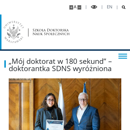
Indywidualny Plan Badawczy
A
EN
Ocena Śródokresowa
Szkoła Doktorska
Nauk Społecznych
Sprawozdanie roczne doktoranta
Program Kształcenia od 2019 r.
„Mój doktorat w 180 sekund” –
doktorantka SDNS wyróżniona
Program Kształcenia od 2023 r.
Zajęcia
Aktualności
Program kształcenia