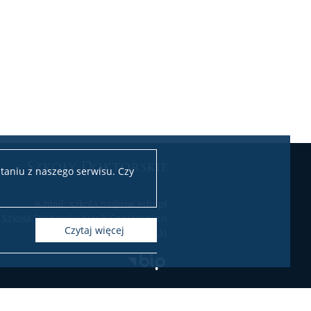
Szkoły Doktorskie
taniu z naszego serwisu. Czy
e-mail: szkola.ns@uw.edu.pl
Szkoła Doktorska Nauk Społecznych
czytaj więcej
Uniwersytet Warszawski