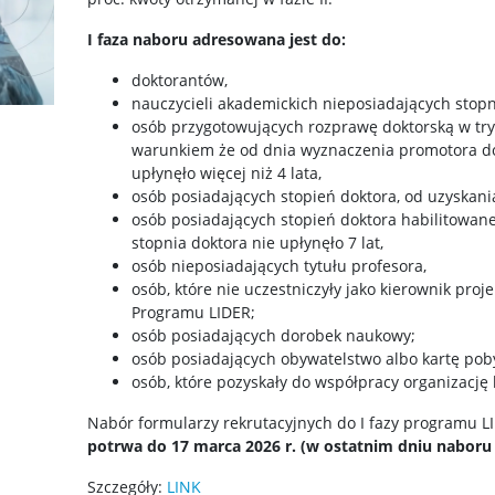
I faza naboru adresowana jest do:
doktorantów,
nauczycieli akademickich nieposiadających stopn
osób przygotowujących rozprawę doktorską w try
warunkiem że od dnia wyznaczenia promotora do
upłynęło więcej niż 4 lata,
osób posiadających stopień doktora, od uzyskania
osób posiadających stopień doktora habilitowan
stopnia doktora nie upłynęło 7 lat,
osób nieposiadających tytułu profesora,
osób, które nie uczestniczyły jako kierownik pro
Programu LIDER;
osób posiadających dorobek naukowy;
osób posiadających obywatelstwo albo kartę poby
osób, które pozyskały do współpracy organizację
Nabór formularzy rekrutacyjnych do I fazy programu L
potrwa do 17 marca 2026 r. (w ostatnim dniu naboru 
Szczegóły:
LINK