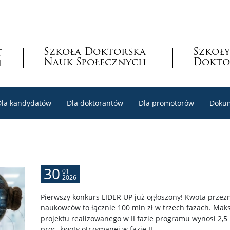
Szkoła Doktorska
Szkoły
Nauk Społecznych
Dokto
Dla kandydatów
Dla doktorantów
Dla promotorów
Doku
30
01
2026
Pierwszy konkurs LIDER UP już ogłoszony! Kwota prze
naukowców to łącznie 100 mln zł w trzech fazach. Ma
projektu realizowanego w II fazie programu wynosi 2,5 m
proc. kwoty otrzymanej w fazie II.