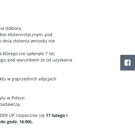
ia doktora,
bie eksternistycznym, pod
 dnia złożenia wniosku nie
 którego nie upłynęło 7 lat;
ego, pod warunkiem że od uzyskania
jektu w poprzednich edycjach
tu w Polsce;
 badawczą.
IDER UP rozpocznie się
17 lutego i
do godz. 16:00).