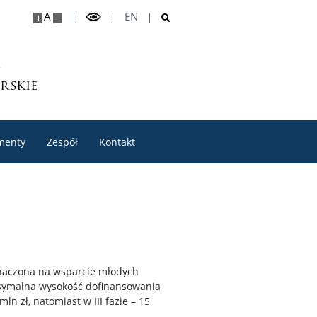
A
EN
rskie
menty
Zespół
Kontakt
znaczona na wsparcie młodych
ksymalna wysokość dofinansowania
ln zł, natomiast w III fazie – 15