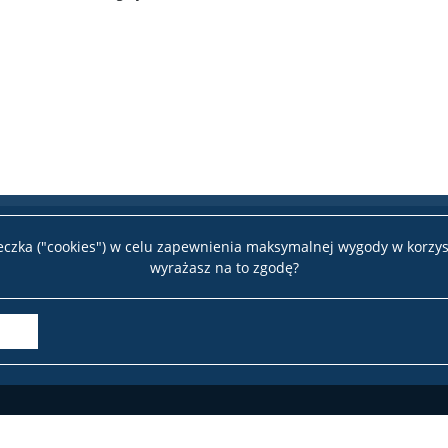
teczka ("cookies") w celu zapewnienia maksymalnej wygody w korzys
wyrażasz na to zgodę?
Deklaracja dostępności