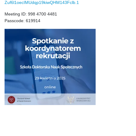
Zuf6l1oecIMUdqp19kiwQHM143Fclb
.1
Ogłoszenia Dyrektora Szkoły
Meeting ID: 998 4700 4481
Passcode: 619914
Kształcenie w Szkole Doktorskiej
Przewodnik SDNS
Indywidualny Plan Badawczy
Ocena Śródokresowa
Sprawozdanie roczne doktoranta
Program Kształcenia od 2019 r.