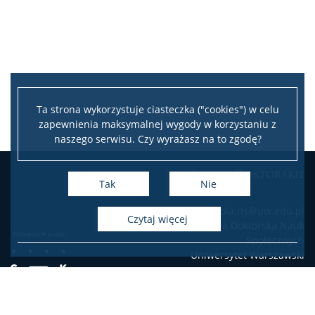
Program Kształcenia od 2023 r.
Zajęcia
Aktualności
Ta strona wykorzystuje ciasteczka ("cookies") w celu
zapewnienia maksymalnej wygody w korzystaniu z
naszego serwisu. Czy wyrażasz na to zgodę?
Program kształcenia
Szkoły Doktorskie
Tak
Nie
Plany Zajęć
e-mail: szkola.ns@uw.edu.pl
czytaj więcej
Szkoła Doktorska Nauk
Praktyki
Społecznych
Uniwersytet Warszawski
Zawieszenie kształcenia