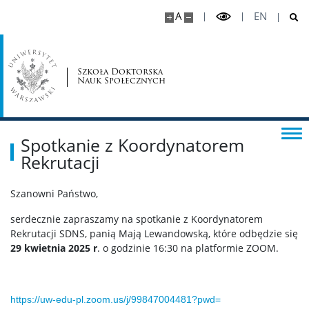
Rekrutacja 2025/2026
A
EN
Rekrutacja 2024/2025
Szkoła Doktorska
Nauk Społecznych
Rekrutacja 2023/24
Rekrutacja 2022/23
Spotkanie z Koordynatorem
Rekrutacji
Rekrutacja 2021/22
Szanowni Państwo,
Rekrutacja 2020/21
serdecznie zapraszamy na spotkanie z Koordynatorem
Rekrutacji SDNS, panią Mają Lewandowską, które odbędzie się
29 kwietnia 2025 r
. o godzinie 16:30 na platformie ZOOM.
Rekrutacja 2019/20
Dla doktorantów
https://uw-edu-pl.zoom.us/j/
99847004481?pwd=